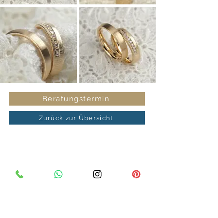
Beratungstermin
Zurück zur Übersicht
Juwelier Max Schreiner
Bahnhofstraße 24
92421 Schwandorf
Telefon
09431 2325
Fax
09431 960170
E-Mail
info@juwelierschreiner.de