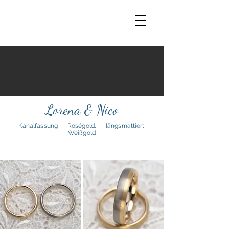
Lorena & Nico
Kanalfassung
Roségold,
längsmattiert
Weißgold