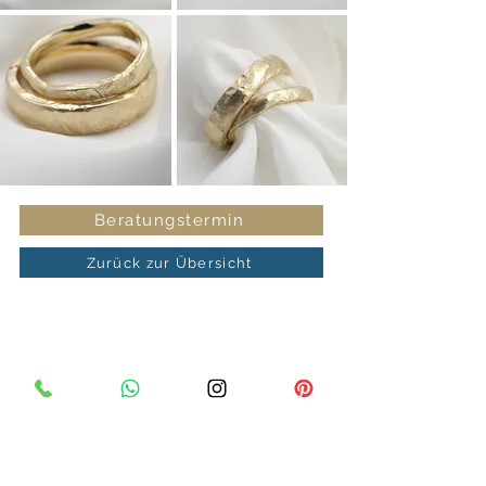
Beratungstermin
Zurück zur Übersicht
Juwelier Max Schreiner
Bahnhofstraße 24
92421 Schwandorf
Telefon
09431 2325
Fax
09431 960170
E-Mail
info@juwelierschreiner.de