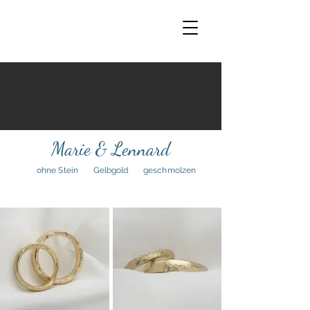
Marie & Lennard
ohne Stein
Gelbgold
geschmolzen