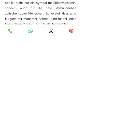
Set ist nicht nur ein Symbol für Stilbewusstsein,
sondern auch für die tiefe Verbundenheit
zwischen zwei Menschen. Es vereint klassische
Eleganz mit moderner Ästhetik und macht jeden
besonderen Moment noch bedeutungsvoller.
Bei unseren
maßgefertigten Verlobungsringen
und Ehering-Kombinationen können Sie jedes
Detail – von Ringform, Edelmetall, Diamantgröße
bis hin zum Schliff – individuell anpassen. So
entsteht ein einzigartiges Schmuckstück, das
perfekt zu Ihrem Geschmack und Budget passt.
Preisrahmen je nach Ausführung, Breite
und Ringgröße €
3900 - 4900
.-
Juwelier Max Schreiner
Bahnhofstraße 24
92421 Schwandorf
Telefon
09431 2325
Fax
09431 960170