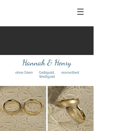
Hannah & Henry
ohne Stein
Gelbgold,
eismattiert
Weißgold