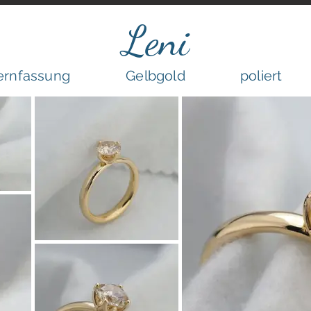
Leni
ernfassung
Gelbgold
poliert