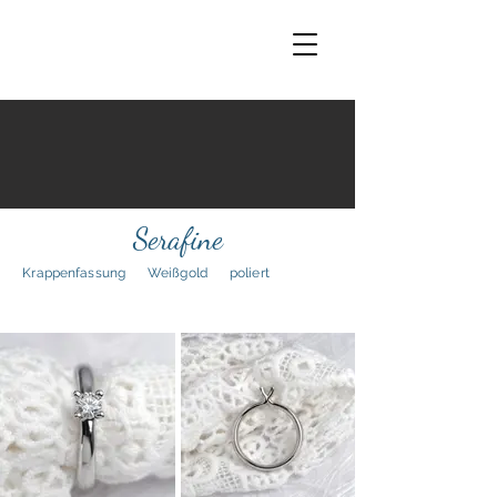
Serafine
Krappenfassung
Weißgold
poliert