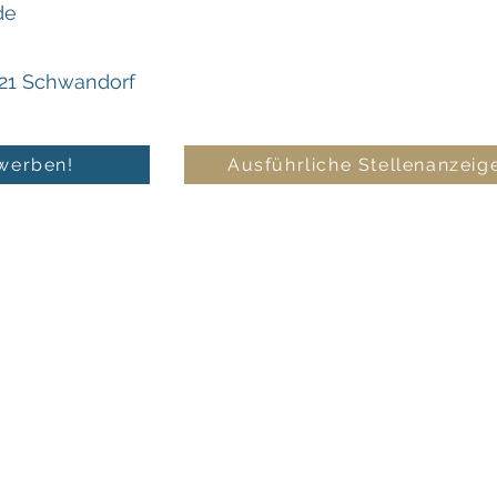
de
421 Schwandorf
ewerben!
Ausführliche Stellenanzeig
Service
Info
Diamanten
Impressum
Münzen & Barren
Datenschutz
Goldankauf & Metallrecycling
Cookie-Richtlinie