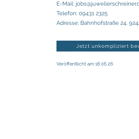
E-Mail: jobs@juwelierschreiner.
Telefon: 09431 2325
Adresse: Bahnhofstraße 24, 92
Jetzt unkompliziert b
Veröffentlicht am 18.06.26
Juwelier Max Schreiner
Bahnhofstraße 24
92421 Schwandorf
Telefon 09431 2325
Fax
09431 960170
E-Mail
info@juwelierschreiner.de