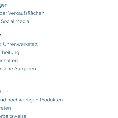
ägen
der Verkaufsflächen
 Social Media
e
d Uhrenwerkstatt
rbeitung
inhalten
rische Aufgaben
chen
und hochwertigen Produkten
reten
Arbeitsweise