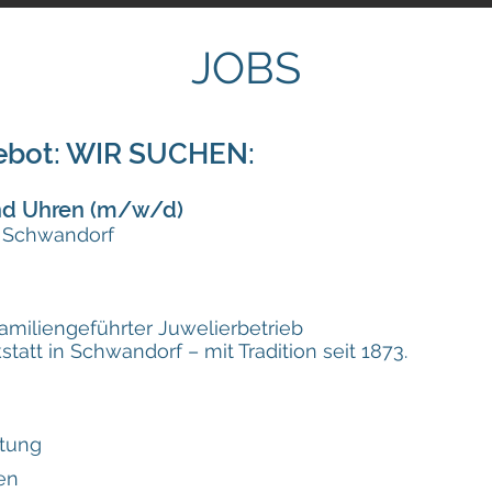
JOBS
gebot: WIR SUCHEN:
und Uhren (m/w/d)
rt Schwandorf
familiengeführter Juwelierbetrieb
att in Schwandorf – mit Tradition seit 1873.
atung
en